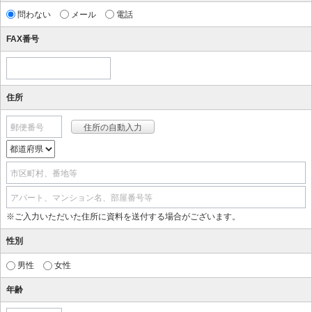
問わない
メール
電話
FAX番号
住所
郵便番号
市区町村、番地等
アパート、マンション名、部屋番号等
※ご入力いただいた住所に資料を送付する場合がございます。
性別
男性
女性
年齢