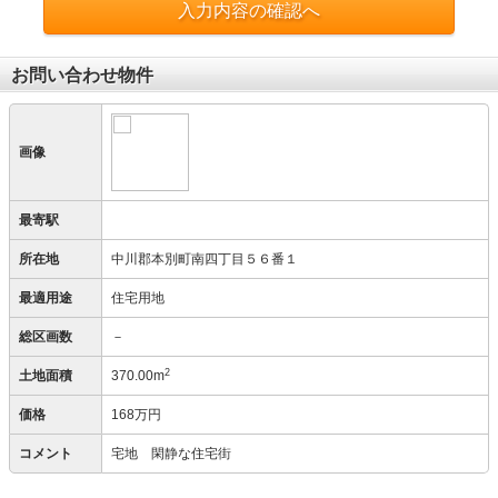
入力内容の確認へ
お問い合わせ物件
画像
最寄駅
所在地
中川郡本別町南四丁目５６番１
最適用途
住宅用地
総区画数
－
2
土地面積
370.00m
価格
168万円
コメント
宅地 閑静な住宅街