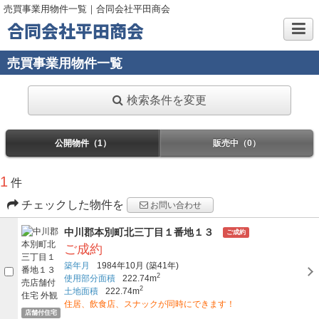
売買事業用物件一覧｜合同会社平田商会
合同会社平田商会
売買事業用物件一覧
検索条件を変更
公開物件（1）
販売中（0）
1
件
チェックした物件を
お問い合わせ
中川郡本別町北三丁目１番地１３
ご成約
ご成約
築年月
1984年10月
(築41年)
2
使用部分面積
222.74m
2
土地面積
222.74m
住居、飲食店、スナックが同時にできます！
店舗付住宅