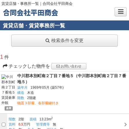
賃貸店舗・事務所一覧｜合同会社平田商会
合同会社平田商会
賃貸店舗・賃貸事務所一覧
検索条件を変更
1
件
チェックした物件を
お問い合わせ
中川郡本別町南２丁目７番地５（中川郡本別町南２丁目７番
地５）
築年月
1969年05月
(築57年)
構造
木造
階数
2階建
物置３部屋、各部屋鍵付き
倉庫
2
階数
2階
面積
13.23m
賃料
0.5
万円
管理費等
無