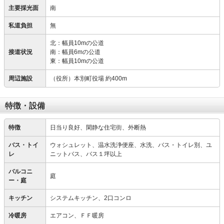
主要採光面
南
私道負担
無
北：幅員10mの公道
接道状況
南：幅員6mの公道
東：幅員10mの公道
周辺施設
（役所）本別町役場 約400m
特徴・設備
特徴
日当り良好、閑静な住宅街、外断熱
バス・トイ
ウォシュレット、温水洗浄便座、水洗、バス・トイレ別、ユ
レ
ニットバス、バス１坪以上
バルコニ
庭
ー・庭
キッチン
システムキッチン、2口コンロ
冷暖房
エアコン、ＦＦ暖房