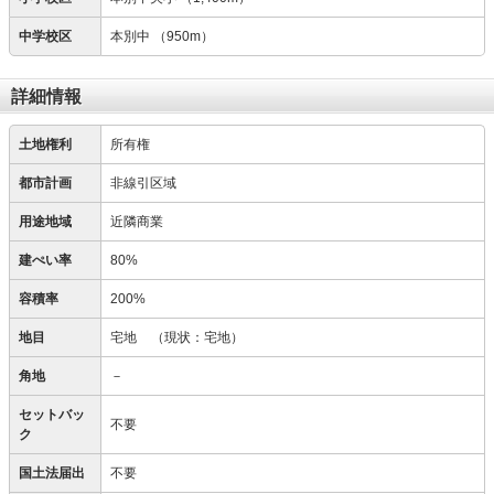
中学校区
本別中
（950m）
詳細情報
土地権利
所有権
都市計画
非線引区域
用途地域
近隣商業
建ぺい率
80%
容積率
200%
地目
宅地
（現状：宅地）
角地
－
セットバッ
不要
ク
国土法届出
不要