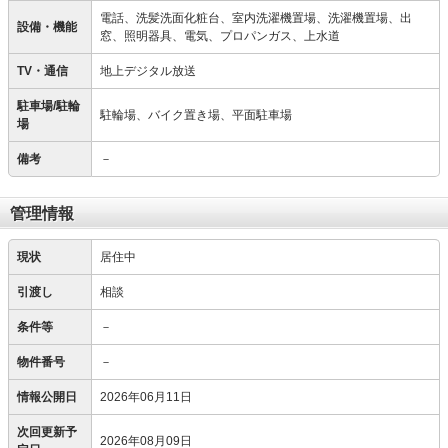
電話、洗髪洗面化粧台、室内洗濯機置場、洗濯機置場、出
設備・機能
窓、照明器具、電気、プロパンガス、上水道
TV・通信
地上デジタル放送
駐車場/駐輪
駐輪場、バイク置き場、平面駐車場
場
備考
－
管理情報
現状
居住中
引渡し
相談
条件等
－
物件番号
－
情報公開日
2026年06月11日
次回更新予
2026年08月09日