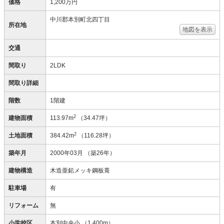
価格
1,200万円
中川郡本別町北四丁目
所在地
地図を表示
交通
間取り
2LDK
間取り詳細
階数
1階建
2
建物面積
113.97m
（34.47坪）
2
土地面積
384.42m
（116.28坪）
築年月
2000年03月
（築26年）
建物構造
木造亜鉛メッキ鋼板葺
駐車場
有
リフォーム
無
小学校区
本別中央小
（1,400m）