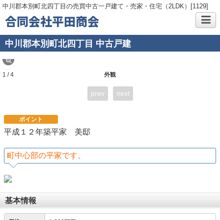
中川郡本別町北四丁目の売買中古一戸建て・売家・住宅（2LDK）[1129]
合同会社平田商会
中川郡本別町北四丁目 中古戸建
1 / 4
外観
prev
next
ポイント
平成１２年築平家 美邸
町中心部の平家です。
基本情報