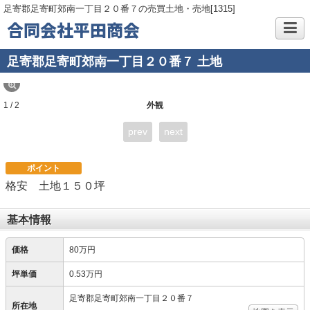
足寄郡足寄町郊南一丁目２０番７の売買土地・売地[1315]
合同会社平田商会
足寄郡足寄町郊南一丁目２０番７ 土地
1 / 2
外観
prev
next
ポイント
格安 土地１５０坪
基本情報
価格
80万円
坪単価
0.53万円
足寄郡足寄町郊南一丁目２０番７
所在地