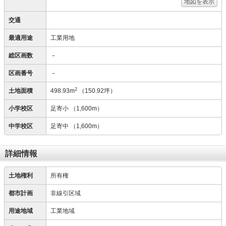
地図を表示
交通
最適用途
工業用地
総区画数
－
区画番号
－
2
土地面積
498.93m
（150.92坪）
小学校区
足寄小
（1,600m）
中学校区
足寄中
（1,600m）
詳細情報
土地権利
所有権
都市計画
非線引区域
用途地域
工業地域