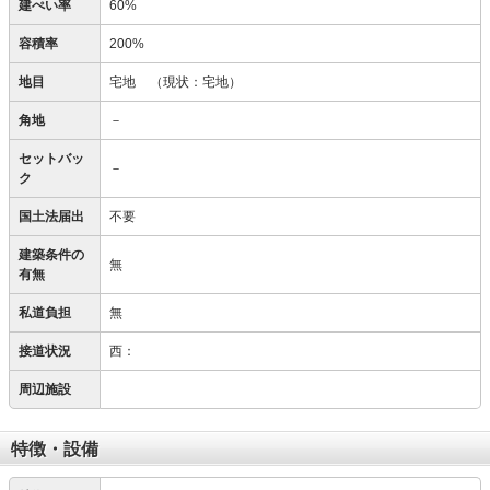
建ぺい率
60%
容積率
200%
地目
宅地
（現状：宅地）
角地
－
セットバッ
－
ク
国土法届出
不要
建築条件の
無
有無
私道負担
無
接道状況
西：
周辺施設
特徴・設備