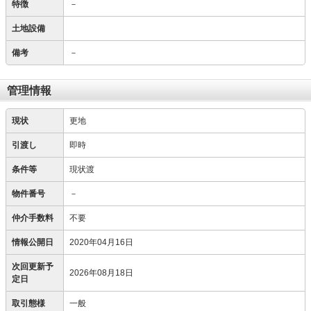
特徴
－
土地設備
備考
－
管理情報
現状
更地
引渡し
即時
条件等
現状渡
物件番号
－
仲介手数料
不要
情報公開日
2020年04月16日
次回更新予
2026年08月18日
定日
取引態様
一般