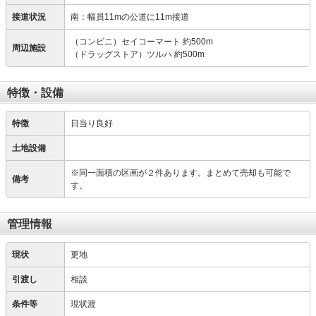
接道状況
南：幅員11mの公道に11m接道
（コンビニ）セイコーマート 約500m
周辺施設
（ドラッグストア）ツルハ 約500m
特徴・設備
特徴
日当り良好
土地設備
※同一面積の区画が２件あります。まとめて売却も可能で
備考
す。
管理情報
現状
更地
引渡し
相談
条件等
現状渡