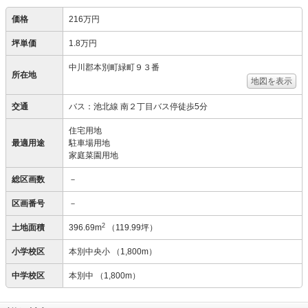
価格
216万円
坪単価
1.8万円
中川郡本別町緑町９３番
所在地
地図を表示
交通
バス：池北線 南２丁目バス停徒歩5分
住宅用地
最適用途
駐車場用地
家庭菜園用地
総区画数
－
区画番号
－
2
土地面積
396.69m
（119.99坪）
小学校区
本別中央小
（1,800m）
中学校区
本別中
（1,800m）