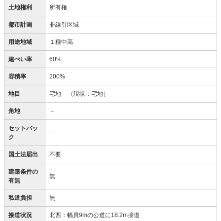
土地権利
所有権
都市計画
非線引区域
用途地域
１種中高
建ぺい率
60%
容積率
200%
地目
宅地
（現状：宅地）
角地
－
セットバッ
－
ク
国土法届出
不要
建築条件の
無
有無
私道負担
無
接道状況
北西：幅員9mの公道に18.2m接道