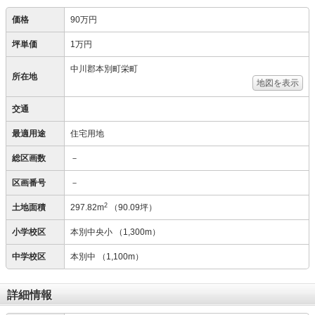
価格
90万円
坪単価
1万円
中川郡本別町栄町
所在地
地図を表示
交通
最適用途
住宅用地
総区画数
－
区画番号
－
2
土地面積
297.82m
（90.09坪）
小学校区
本別中央小
（1,300m）
中学校区
本別中
（1,100m）
詳細情報