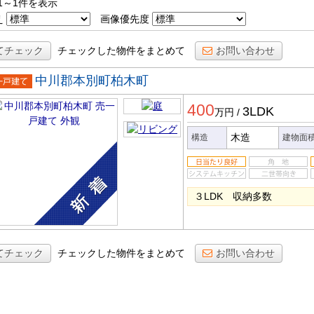
1～1件を表示
え
画像優先度
てチェック
チェックした物件をまとめて
お問い合わせ
中川郡本別町柏木町
一戸建
400
3LDK
万円
/
木造
構造
建物面
３LDK 収納多数
てチェック
チェックした物件をまとめて
お問い合わせ