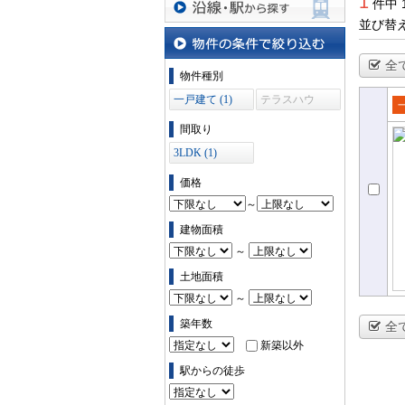
1
件中 
並び替
沿線・駅から探す
全
物件の条件で絞り込む
物件種別
一戸建て (1)
テラスハウ
ス (0)
売
間取り
て
3LDK (1)
価格
～
建物面積
～
土地面積
～
築年数
全
新築以外
駅からの徒歩