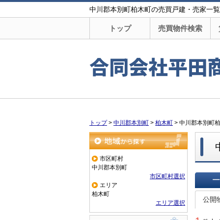
中川郡本別町柏木町の売買戸建・売家一覧
トップ
売買物件検索
合同会社平田
トップ
>
中川郡本別町
>
柏木町
>
中川郡本別町
地域から探す
市区町村
中川郡本別町
市区町村選択
エリア
一覧で
柏木町
公開
エリア選択