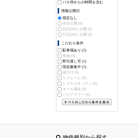
バス停からの時間を含む
情報公開日
指定なし
本日公開
(0)
3日以内に公開
(0)
7日以内に公開
(0)
こだわり条件
駐車場あり
(1)
角地
(0)
即引渡し可
(1)
現在募集中
(1)
値下げ
(0)
リフォーム
(0)
システムキッチン
(0)
オール電化
(0)
バリアフリー
(0)
すべてのこだわり条件を見る
物件種別から探す