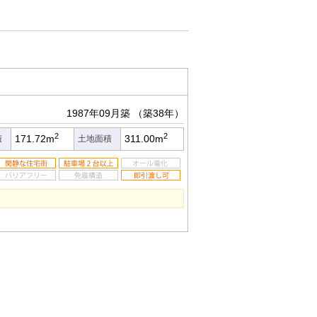
1987年09月築
（築38年）
2
2
171.72m
311.00m
積
土地面積