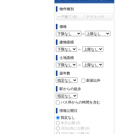
物件の条件で絞り込む
物件種別
一戸建て (0)
テラスハウ
ス (0)
価格
～
建物面積
～
土地面積
～
築年数
新築以外
駅からの徒歩
バス停からの時間を含む
情報公開日
指定なし
本日公開
(0)
3日以内に公開
(0)
7日以内に公開
(0)