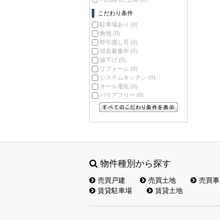
こだわり条件
駐車場あり
(0)
角地
(0)
即引渡し可
(0)
現在募集中
(0)
値下げ
(0)
リフォーム
(0)
システムキッチン
(0)
オール電化
(0)
バリアフリー
(0)
すべてのこだわり条件を見る
物件種別から探す
売買戸建
売買土地
売買事
賃貸駐車場
賃貸土地