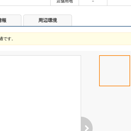
店舗用地
－
情報
周辺環境
適です。