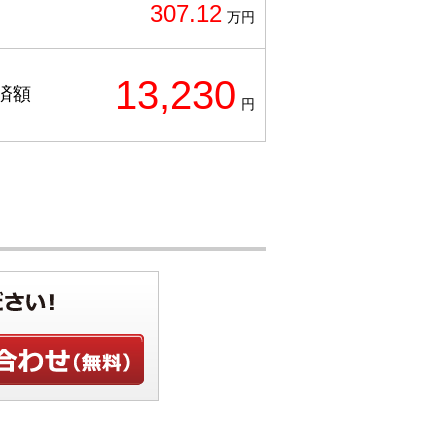
307.12
万円
13,230
済額
円
せ