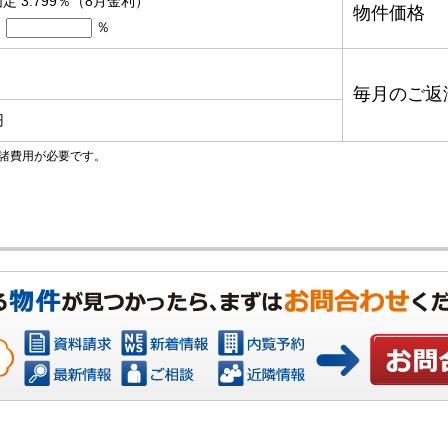
定 3.799％（8月金利）
物件価格
％
毎月のご返
円
諸費用が必要です。
お問い合わ