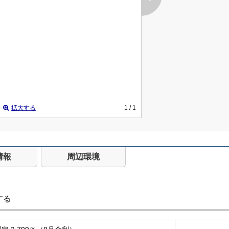
拡大する
1
/ 1
情報
周辺環境
する