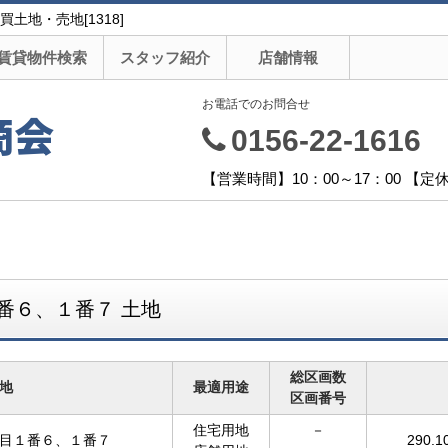
地・売地[1318]
賃貸物件検索
スタッフ紹介
店舗情報
お電話でのお問合せ
商会
0156-22-1616
【営業時間】10：00～17：00 【
番６、１番７ 土地
総区画数
地
最適用途
区画番号
住宅用地
－
目１番６、１番７
290.1