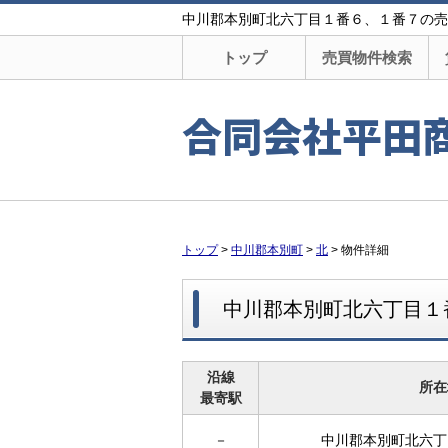
中川郡本別町北六丁目１番６、１番７の売買土
トップ
売買物件検索
合同会社平田
トップ
>
中川郡本別町
>
北
>
物件詳細
中川郡本別町北六丁目１
沿線
所在
最寄駅
－
中川郡本別町北六丁