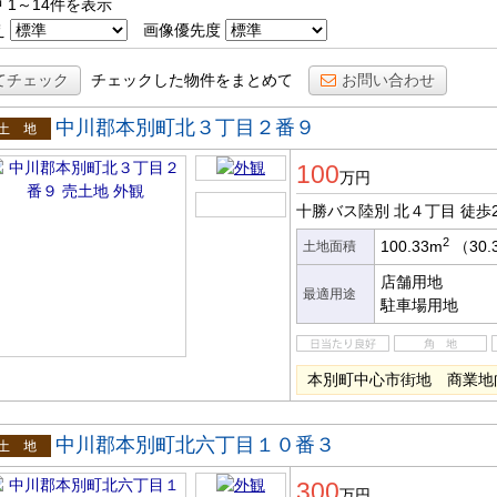
 1～14件を表示
え
画像優先度
てチェック
チェックした物件をまとめて
お問い合わせ
中川郡本別町北３丁目２番９
土地
100
万円
十勝バス陸別 北４丁目
徒歩
2
100.33m
（30.
土地面積
店舗用地
最適用途
駐車場用地
本別町中心市街地 商業地
中川郡本別町北六丁目１０番３
土地
300
万円