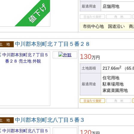
店舗用地
最適用途
市街中心地 国道沿い 商
中川郡本別町北７丁目５番２８
土地
130
万円
2
217.66m
（65.
土地面積
住宅用地
駐車場用地
最適用途
家庭菜園用地
中川郡本別町北八丁目５番３
土地
120
万円