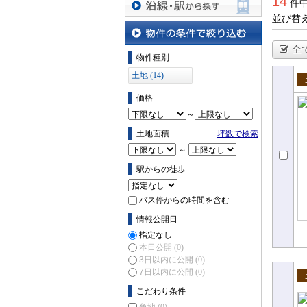
14
件中
並び替
沿線・駅から探す
全
物件の条件で絞り込む
物件種別
土地 (14)
売
価格
～
土地面積
坪数で検索
～
駅からの徒歩
バス停からの時間を含む
情報公開日
指定なし
本日公開
(0)
3日以内に公開
(0)
7日以内に公開
(0)
売
こだわり条件