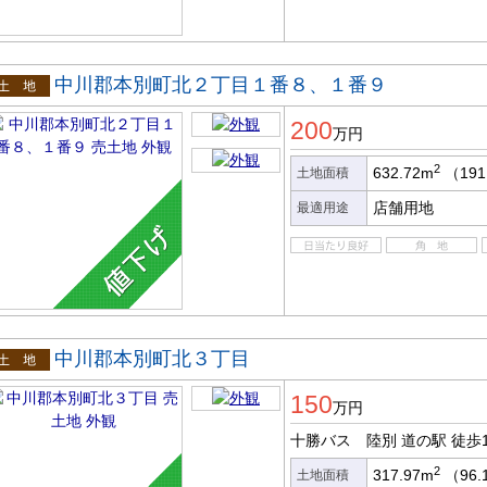
中川郡本別町北２丁目１番８、１番９
土地
200
万円
2
632.72m
（191
土地面積
店舗用地
最適用途
中川郡本別町北３丁目
土地
150
万円
十勝バス 陸別 道の駅
徒歩
2
317.97m
（96.
土地面積