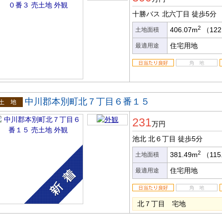
十勝バス 北六丁目
徒歩5分
2
406.07m
（122
土地面積
住宅用地
最適用途
中川郡本別町北７丁目６番１５
土地
231
万円
池北 北６丁目
徒歩5分
2
381.49m
（115
土地面積
住宅用地
最適用途
北７丁目 宅地