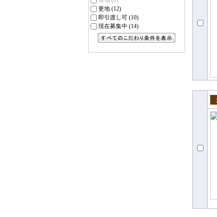
角地
(0)
更地
(12)
即引渡し可
(10)
現在募集中
(14)
すべてのこだわり条件を見る
売