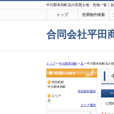
中川郡本別町北の売買土地・売地一覧｜合
トップ
売買物件検索
合同会社平田
トップ
>
中川郡本別町
>
北
>
中川郡本別町北の
地域から探す
市区町村
中川郡本別町
市区町村選択
エリア
一覧で
北
公開
エリア選択