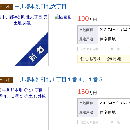
中川郡本別町北六丁目
土地
100
万円
2
213.74m
（64.
土地面積
住宅用地
最適用途
住宅地向け 北東角地
中川郡本別町北１丁目１番４、１番５
土地
150
万円
2
206.54m
（62.
土地面積
住宅用地
最適用途