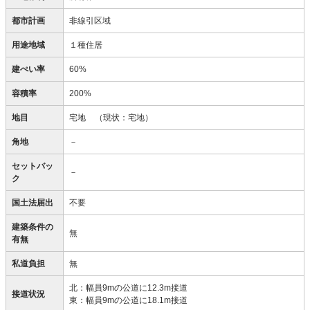
都市計画
非線引区域
用途地域
１種住居
建ぺい率
60%
容積率
200%
地目
宅地
（現状：宅地）
角地
－
セットバッ
－
ク
国土法届出
不要
建築条件の
無
有無
私道負担
無
北：幅員9mの公道に12.3m接道
接道状況
東：幅員9mの公道に18.1m接道