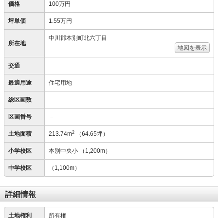
価格
100万円
坪単価
1.55万円
中川郡本別町北六丁目
所在地
地図を表示
交通
最適用途
住宅用地
総区画数
－
区画番号
－
2
土地面積
213.74m
（64.65坪）
小学校区
本別中央小
（1,200m）
中学校区
（1,100m）
詳細情報
土地権利
所有権