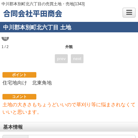
中川郡本別町北六丁目の売買土地・売地[1343]
合同会社平田商会
中川郡本別町北六丁目 土地
1 / 2
外観
prev
next
ポイント
住宅地向け 北東角地
コメント
土地の大きさもちょうどいいので草刈り等に悩まされなくて
いいと思います。
基本情報