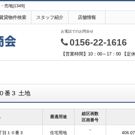
地[1349]
賃貸物件検索
スタッフ紹介
店舗情報
お電話でのお問合せ
商会
0156-22-1616
【営業時間】10：00～17：00 【
０番３ 土地
総区画数
地
最適用途
区画番号
－
丁目１０番３
住宅用地
406.0