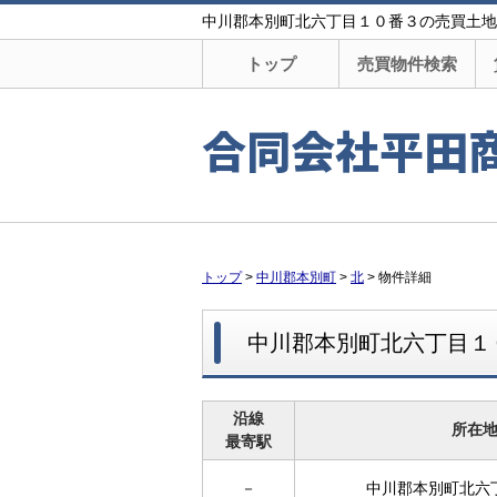
中川郡本別町北六丁目１０番３の売買土地・売
トップ
売買物件検索
合同会社平田
トップ
>
中川郡本別町
>
北
>
物件詳細
中川郡本別町北六丁目１
沿線
所在
最寄駅
－
中川郡本別町北六