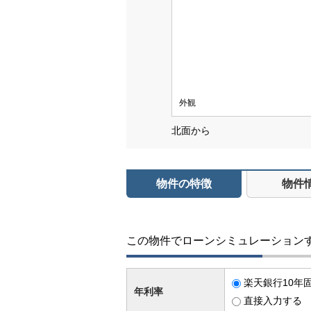
外観
北面から
物件の特徴
物件
この物件でローンシミュレーション
楽天銀行10年固
年利率
直接入力する