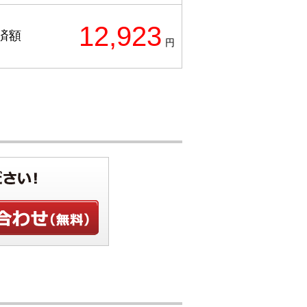
12,923
済額
円
せ