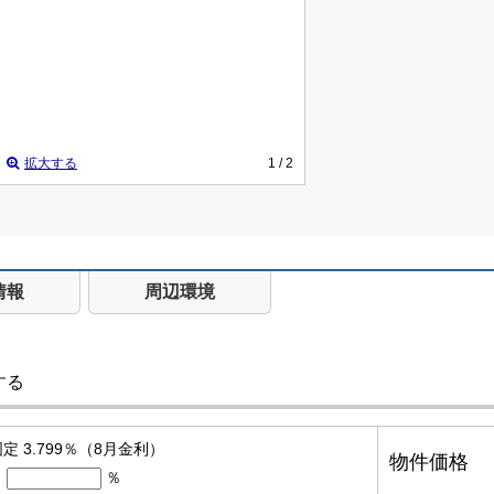
拡大する
1
/ 2
情報
周辺環境
する
定 3.799％（8月金利）
物件価格
％