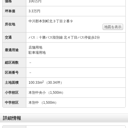
価格
100万円
坪単価
3.3万円
中川郡本別町北３丁目２番９
所在地
地図を表示
交通
バス：十勝バス陸別線 北４丁目バス停徒歩2分
店舗用地
最適用途
駐車場用地
総区画数
－
区画番号
－
2
土地面積
100.33m
（30.34坪）
小学校区
本別中央小
（1,500m）
中学校区
本別中
（1,500m）
詳細情報