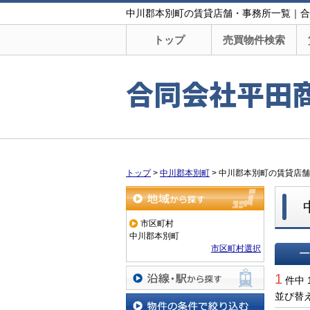
中川郡本別町の賃貸店舗・事務所一覧｜合
トップ
売買物件検索
合同会社平田
トップ
>
中川郡本別町
>
中川郡本別町の賃貸店舗
地域から探す
市区町村
中川郡本別町
市区町村選択
一覧で
1
件中 
並び替
沿線・駅から探す