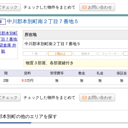
てチェック
チェックした物件をまとめて
お問い合わせ
中川郡本別町南２丁目７番地５
倉庫
所在地
中川郡本別町南２丁目７番地５
物置３部屋、各部屋鍵付き
階
賃料
管理費等
敷金
礼金
保証金
2階
0.5
万円
無
無
無
無
てチェック
チェックした物件をまとめて
お問い合わせ
郡本別町の他のエリアを探す