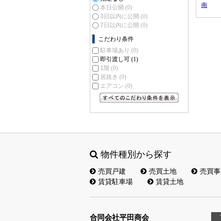
南
本日公開
(0)
3日以内に公開
(0)
7日以内に公開
(0)
こだわり条件
駐車場あり
(0)
即引渡し可
(1)
1階
(0)
居抜き
(0)
エアコン
(0)
すべてのこだわり条件を見る
物件種別から探す
売買戸建
売買土地
売買事
賃貸駐車場
賃貸土地
合同会社平田商会