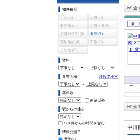
物件の条件で絞り込む
全
物件種別
ビル (0)
店舗 (0)
事務所 (0)
店舗・事務
賃貸
所 (0)
店舗付住宅 (0)
倉庫 (1)
宿泊施設 (0)
工場 (0)
その他 (0)
賃料
～
専有面積
坪数で検索
～
築年数
新築以外
全
駅からの徒歩
バス停からの時間を含む
中川
情報公開日
指定なし