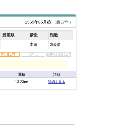
1969年05月築
（築57年）
最寄駅
構造
階数
木造
2階建
面積
詳細
2
13.23m
詳細を見る