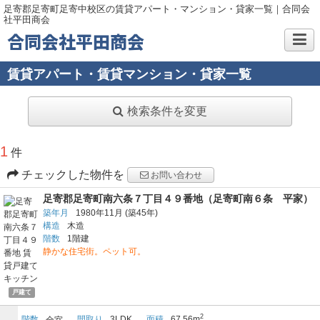
足寄郡足寄町足寄中校区の賃貸アパート・マンション・貸家一覧｜合同会
社平田商会
合同会社平田商会
賃貸アパート・賃貸マンション・貸家一覧
検索条件を変更
1
件
チェックした物件を
お問い合わせ
足寄郡足寄町南六条７丁目４９番地（足寄町南６条 平家）
築年月
1980年11月
(築45年)
構造
木造
階数
1階建
静かな住宅街。ペット可。
戸建て
2
階数
間取り
3LDK
面積
67.56m
全室