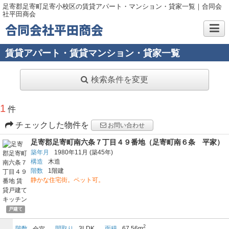
足寄郡足寄町足寄小校区の賃貸アパート・マンション・貸家一覧｜合同会
社平田商会
合同会社平田商会
賃貸アパート・賃貸マンション・貸家一覧
検索条件を変更
1
件
チェックした物件を
お問い合わせ
足寄郡足寄町南六条７丁目４９番地（足寄町南６条 平家）
築年月
1980年11月
(築45年)
構造
木造
階数
1階建
静かな住宅街。ペット可。
戸建て
2
階数
間取り
3LDK
面積
67.56m
全室