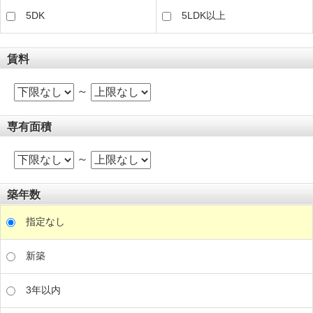
5DK
5LDK以上
賃料
～
専有面積
～
築年数
指定なし
新築
3年以内